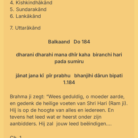
4. Kishkindhākānd
5. Sundarakānd
6. Lankākānd
7. Uttarākānd
Balkaand Do 184
dharani dharahi mana dhîr kaha
biranchi hari
pada sumiru
jânat jana kî pîr prabhu
bhanjihi dârun bipati
1.184
Brahma ji zegt: “Wees geduldig, o moeder aarde,
en gedenk de heilige voeten van Shri Hari (Ram ji).
Hij is op de hoogte van alles en iedereen. En
tevens het leed wat er heerst onder zijn
aanbidders. Hij zal jouw leed beëindigen….
Ch. 1