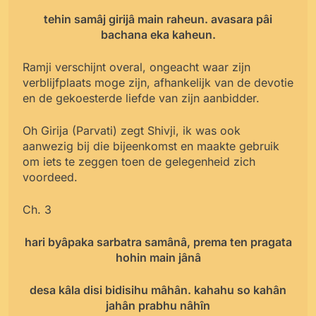
tehin samâj girijâ main raheun. avasara pâi
bachana eka kaheun.
Ramji verschijnt overal, ongeacht waar zijn
verblijfplaats moge zijn, afhankelijk van de devotie
en de gekoesterde liefde van zijn aanbidder.
Oh Girija (Parvati) zegt Shivji, ik was ook
aanwezig bij die bijeenkomst en maakte gebruik
om iets te zeggen toen de gelegenheid zich
voordeed.
Ch. 3
hari byâpaka sarbatra samânâ, prema ten pragata
hohin main jânâ
desa kâla disi bidisihu mâhân. kahahu so kahân
jahân prabhu nâhîn