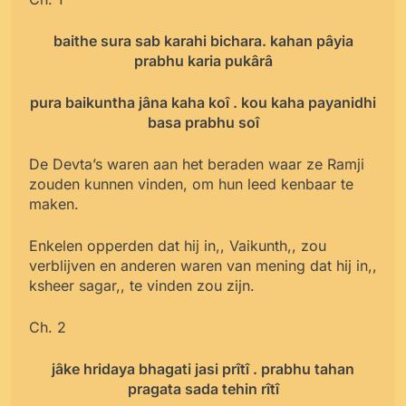
baithe sura sab karahi bichara. kahan pâyia
prabhu karia pukârâ
pura baikuntha jâna kaha koî . kou kaha payanidhi
basa prabhu soî
De Devta’s waren aan het beraden waar ze Ramji
zouden kunnen vinden, om hun leed kenbaar te
maken.
Enkelen opperden dat hij in,, Vaikunth,, zou
verblijven en anderen waren van mening dat hij in,,
ksheer sagar,, te vinden zou zijn.
Ch. 2
jâke hridaya bhagati jasi prîtî . prabhu tahan
pragata sada tehin rîtî