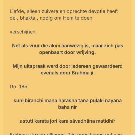
Liefde, alleen zuivere en oprechte devotie heeft
de,, bhakta,, nodig om Hem te doen
verschijnen.
Net als vuur die alom aanwezig is, maar zich pas
openbaart door wrijving.
Mijn uitspraak werd door iedereen gewaardeerd
evenals door Brahma ji.
Do. 185
suni biranchi mana harasha tana pulaki nayana
baha nîr
astuti karata jori kara sâvadhâna matidhîr
Brahma ji kreeg rillingen, Zijn ogen liepen vol van