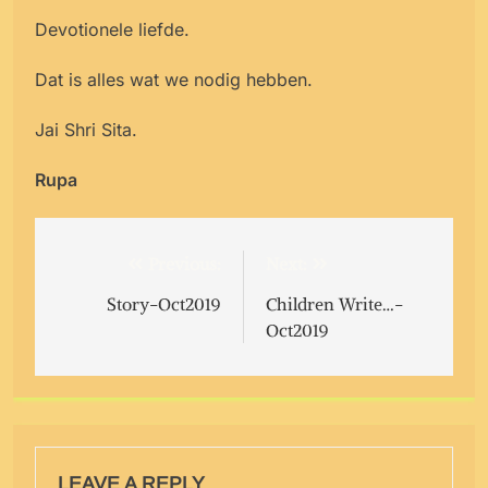
Devotionele liefde.
Dat is alles wat we nodig hebben.
Jai Shri Sita.
Rupa
Post
Previous:
Next:
navigation
Story-Oct2019
Children Write…-
Oct2019
LEAVE A REPLY