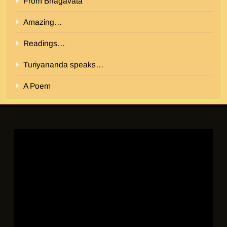
From Bhagavata
Amazing…
Readings…
Turiyananda speaks…
A Poem