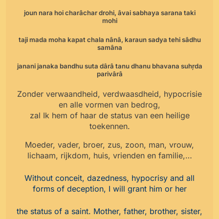
joun nara hoi charâchar drohi, âvai sabhaya sarana taki
mohi
taji mada moha kapat chala nânâ, karaun sadya tehi sâdhu
samâna
janani janaka bandhu suta dârâ tanu dhanu bhavana suhŗda
parivârâ
Zonder verwaandheid, verdwaasdheid, hypocrisie
en alle vormen van bedrog,
zal Ik hem of haar de status van een heilige
toekennen.
Moeder, vader, broer, zus, zoon, man, vrouw,
lichaam, rijkdom, huis, vrienden en familie,…
Without conceit, dazedness, hypocrisy and all
forms of deception, I will grant him or her
the status of a saint. Mother, father, brother, sister,