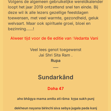
Volgens de algemeen gebruikelijke wereldkalender
loopt het jaar 2019 ontzettend snel ten einde. Bij
deze wil ik alle lezers gezellige feestdagen
toewensen, met veel warmte, gezondheid, geluk
welvaart. Maar ook spirituele groei, bloei en
bezinning……!
Alweer tijd voor de 6e editie van :Vedanta Vani
Veel lees genot toegewenst
Jai Shri Sita Ram .
Rupa
___
Sundarkând
Doha 47
aho bhâgya mama amita ati râma kŗpa sukh punj
dekheun nayana birinchi siva sebya jugala pada kanj