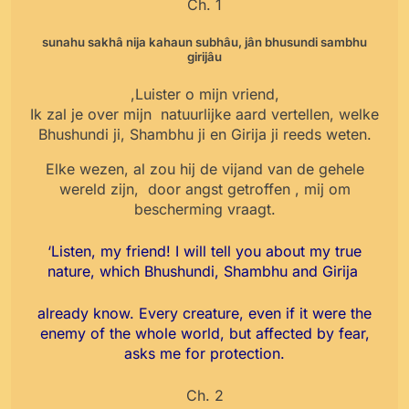
Ch. 1
sunahu sakhâ nija kahaun subhâu, jân bhusundi sambhu
girijâu
,Luister o mijn vriend,
Ik zal je over mijn natuurlijke aard vertellen, welke
Bhushundi ji, Shambhu ji en Girija ji reeds weten.
Elke wezen, al zou hij de vijand van de gehele
wereld zijn, door angst getroffen , mij om
bescherming vraagt.
‘Listen, my friend! I will tell you about my true
nature, which Bhushundi, Shambhu and Girija
already know. Every creature, even if it were the
enemy of the whole world, but affected by fear,
asks me for protection.
Ch. 2