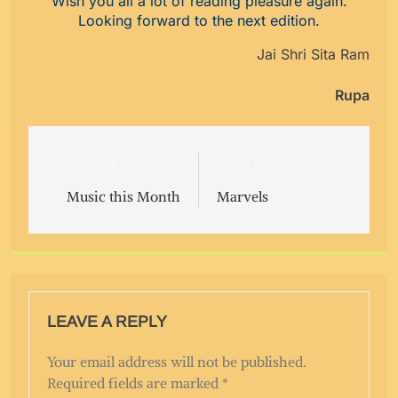
Wish you all a lot of reading pleasure again.
Looking forward to the next edition.
Jai Shri Sita Ram
Rupa
Post
Previous:
Next:
navigation
Music this Month
Marvels
LEAVE A REPLY
Your email address will not be published.
Required fields are marked
*