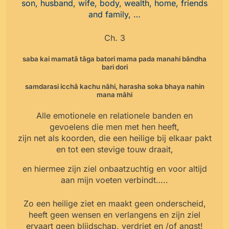
son, husband, wife, body, wealth, home, friends
and family, …
Ch. 3
saba kai mamatâ tâga batori mama pada manahi bândha
bari dori
samdarasi icchâ kachu nâhi, harasha soka bhaya nahin
mana mâhi
Alle emotionele en relationele banden en
gevoelens die men met hen heeft,
zijn net als koorden, die een heilige bij elkaar pakt
en tot een stevige touw draait,
en hiermee zijn ziel onbaatzuchtig en voor altijd
aan mijn voeten verbindt…..
Zo een heilige ziet en maakt geen onderscheid,
heeft geen wensen en verlangens en zijn ziel
ervaart geen blijdschap, verdriet en /of angst!