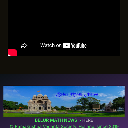
BELUR MATH NEWS
>
HERE
© Ramakrishna Vedanta Society, Holland, since 2019