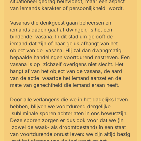
situationeel gedrag beïnvloedt, maar een aspect
van iemands karakter of persoonlijkheid
wordt.
Vasanas die denkgeest gaan beheersen en
iemands daden gaat af dwingen, is het een
bindende
vasana. In dit stadium gelooft de
iemand dat zijn of haar geluk afhangt van het
object van de
vasana. Hij zal dan dwangmatig
bepaalde handelingen voortdurend nastreven. Een
vasana is op
zichzelf overigens niet slecht. Het
hangt af van het object van de vasana, de aard
van de actie
waartoe het iemand aanzet en de
mate van gehechtheid die iemand eraan heeft.
Door alle verlangens die we in het dagelijks leven
hebben, blijven we voortdurend dergelijke
subliminale sporen achterlaten in ons bewustzijn.
Deze sporen zorgen er dus ook voor dat we (in
zowel de waak- als droomtoestand) in een staat
van voortdurende onrust leven: we zijn altijd bezig
met het plannen van de toekomst en het