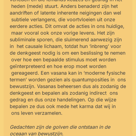
heden (mede) stuurt. Anders benaderd zijn het
aandriften of latente inherente neigingen dan wel
subtiele verlangens, die voortvloeien uit onze
eerdere acties. Dit omvat de acties in ons huidige,
maar vooral ook onze vorige levens. Het zijn
subliminale sporen, die sluimerend aanwezig zijn
in
het causale lichaam, totdat hun ‘inbreng’ voor
de denkgeest nodig is om een beslissing te nemen
over hoe een bepaalde stimulus moet worden
geïnterpreteerd en hoe erop moet worden
gereageerd. Een vasana kan in ‘moderne fysische
termen’ worden gezien als quantumposities in
ons
bewustzijn. Vasanas beheersen dus als zodanig de
denkgeest en bepalen als zodanig indirect
ons
gedrag en dus onze handelingen. Op die wijze
bepalen ze dus ook mede het karma dat wij in
ons leven verzamelen.
Gedachten zijn de golven die ontstaan in de
oceaan van bewustzijn.