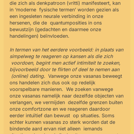
die zich als denkpatroon (vritti) manifesteert, kan
in ‘moderne
fysische termen’ worden gezien als
een ingesleten neurale verbinding in onze
hersenen, die de
quantumposities in ons
bewustzijn (gedachten en daarmee onze
handelingen) beïnvloeden.
In termen van het eerdere voorbeeld: in plaats van
simpelweg te reageren op kansen als die zich
voordoen, begint men actief intimiteit te zoeken,
bijvoorbeeld door te flirten of deel te nemen aan
(online) dating.
Vanwege onze vasanas beweegt
ons handelen zich dus ook op redelijk
voorspelbare manieren.
We zoeken vanwege
onze vasanas namelijk naar dezelfde objecten van
verlangen, we vermijden
dezelfde grenzen buiten
onze comfortzone en we reageren daardoor
eerder intuïtief dan bewust
op situaties. Soms
echter kunnen vasanas zo sterk worden dat de
bindende aard ervan niet alleen
iemands