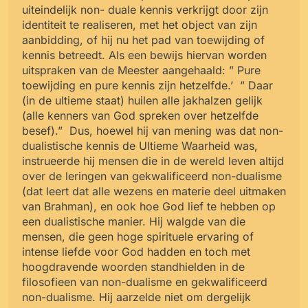
uiteindelijk non- duale kennis verkrijgt door zijn
identiteit te realiseren, met het object van zijn
aanbidding, of hij nu het pad van toewijding of
kennis betreedt. Als een bewijs hiervan worden
uitspraken van de Meester aangehaald: ” Pure
toewijding en pure kennis zijn hetzelfde.’ ” Daar
(in de ultieme staat) huilen alle jakhalzen gelijk
(alle kenners van God spreken over hetzelfde
besef).” Dus, hoewel hij van mening was dat non-
dualistische kennis de Ultieme Waarheid was,
instrueerde hij mensen die in de wereld leven altijd
over de leringen van gekwalificeerd non-dualisme
(dat leert dat alle wezens en materie deel uitmaken
van Brahman), en ook hoe God lief te hebben op
een dualistische manier. Hij walgde van die
mensen, die geen hoge spirituele ervaring of
intense liefde voor God hadden en toch met
hoogdravende woorden standhielden in de
filosofieen van non-dualisme en gekwalificeerd
non-dualisme. Hij aarzelde niet om dergelijk