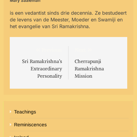
Mary Saaleman
is een vedantist sinds drie decennia. Ze bestudeert
de levens van de Meester, Moeder en Swamiji en
het evangelie van Sri Ramakrishna.
Post
Previous:
Next:
navigation
Sri Ramakrishna’s
Cherrapunji
Extraordinary
Ramakrishna
Personality
Mission
Teachings
Reminiscences